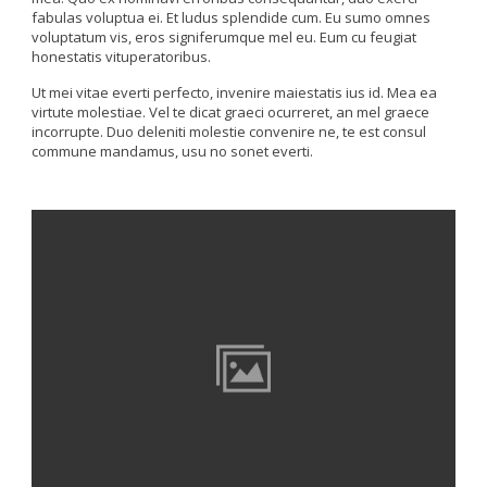
fabulas voluptua ei. Et ludus splendide cum. Eu sumo omnes
voluptatum vis, eros signiferumque mel eu. Eum cu feugiat
honestatis vituperatoribus.
Ut mei vitae everti perfecto, invenire maiestatis ius id. Mea ea
virtute molestiae. Vel te dicat graeci ocurreret, an mel graece
incorrupte. Duo deleniti molestie convenire ne, te est consul
commune mandamus, usu no sonet everti.