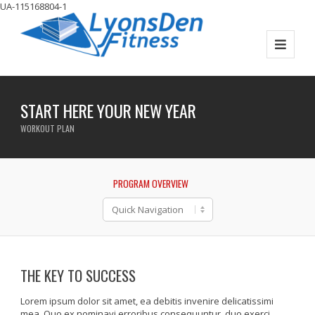
UA-115168804-1
START HERE YOUR NEW YEAR
WORKOUT PLAN
PROGRAM OVERVIEW
THE KEY TO SUCCESS
Lorem ipsum dolor sit amet, ea debitis invenire delicatissimi
mea. Quo ex nominavi erroribus consequuntur, duo exerci