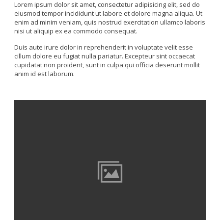
Lorem ipsum dolor sit amet, consectetur adipisicing elit, sed do
eiusmod tempor incididunt ut labore et dolore magna aliqua. Ut
enim ad minim veniam, quis nostrud exercitation ullamco laboris
nisi ut aliquip ex ea commodo consequat.
Duis aute irure dolor in reprehenderit in voluptate velit esse
cillum dolore eu fugiat nulla pariatur. Excepteur sint occaecat
cupidatat non proident, sunt in culpa qui officia deserunt mollit
anim id est laborum.