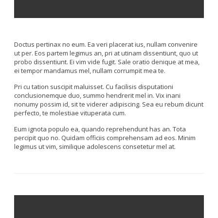
Doctus pertinax no eum. Ea veri placerat ius, nullam convenire
ut per. Eos partem legimus an, pri at utinam dissentiunt, quo ut
probo dissentiunt. Ei vim vide fugit. Sale oratio denique at mea,
ei tempor mandamus mel, nullam corrumpit mea te.
Pri cu tation suscipit maluisset. Cu facilisis disputationi
conclusionemque duo, summo hendrerit mel in. Vix inani
nonumy possim id, sit te viderer adipiscing. Sea eu rebum dicunt
perfecto, te molestiae vituperata cum.
Eum ignota populo ea, quando reprehendunt has an. Tota
percipit quo no. Quidam officiis comprehensam ad eos. Minim
legimus ut vim, similique adolescens consetetur mel at.