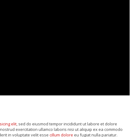
sicing elit
, sed do eiusmod tempor incididunt ut labore et dolore
nostrud exercitation ullamco laboris nisi ut aliquip ex ea commodo
rit in voluptate velit esse
cillum dolore
eu fugiat nulla pariatur.