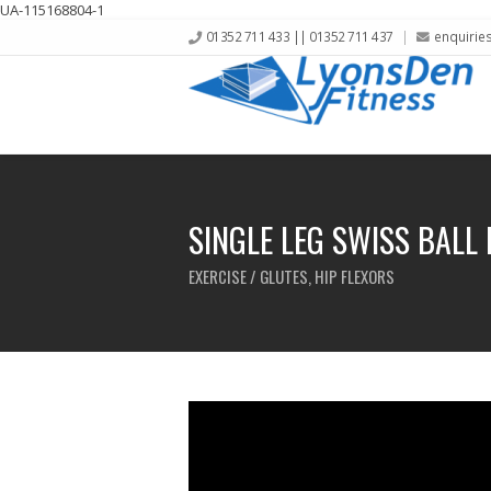
UA-115168804-1
01352 711 433 || 01352 711 437
enquirie
SINGLE LEG SWISS BALL 
EXERCISE / GLUTES, HIP FLEXORS