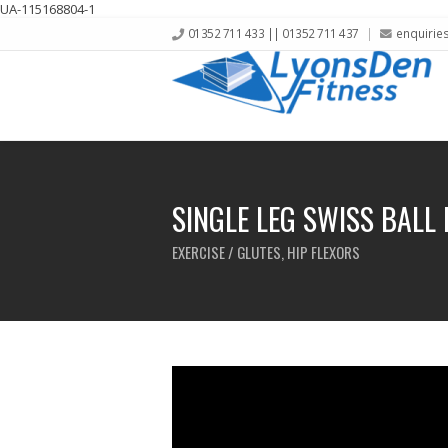
UA-115168804-1
01352 711 433 || 01352 711 437
enquirie
SINGLE LEG SWISS BALL 
EXERCISE / GLUTES, HIP FLEXORS