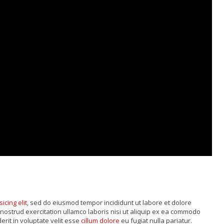
sicing elit
, sed do eiusmod tempor incididunt ut labore et dolore
nostrud exercitation ullamco laboris nisi ut aliquip ex ea commodo
rit in voluptate velit esse
cillum dolore
eu fugiat nulla pariatur.