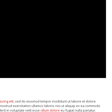
sicing elit
, sed do eiusmod tempor incididunt ut labore et dolore
nostrud exercitation ullamco laboris nisi ut aliquip ex ea commodo
rit in voluptate velit esse
cillum dolore
eu fugiat nulla pariatur.