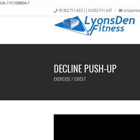
UA-115168804-1
01352 711 433 || 01352 711 437
enquirie
DECLINE PUSH-UP
EXERCISE / CHEST