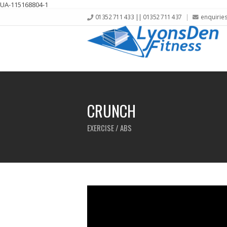
UA-115168804-1
01352 711 433 || 01352 711 437
enquirie
CRUNCH
EXERCISE / ABS