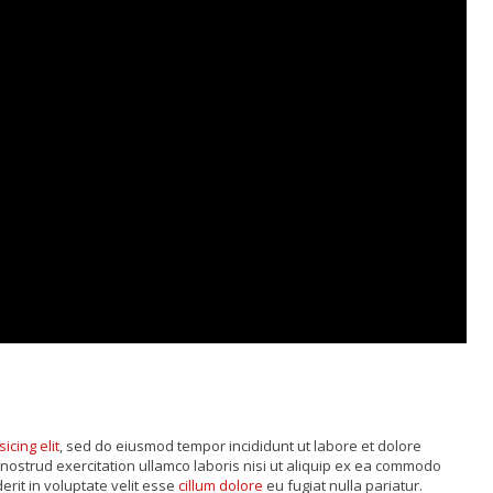
sicing elit
, sed do eiusmod tempor incididunt ut labore et dolore
nostrud exercitation ullamco laboris nisi ut aliquip ex ea commodo
rit in voluptate velit esse
cillum dolore
eu fugiat nulla pariatur.