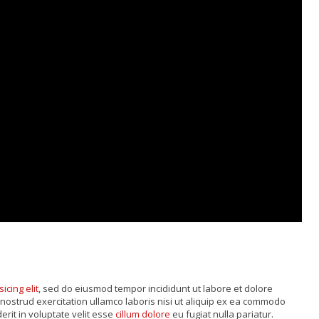
sicing elit
, sed do eiusmod tempor incididunt ut labore et dolore
nostrud exercitation ullamco laboris nisi ut aliquip ex ea commodo
rit in voluptate velit esse
cillum dolore
eu fugiat nulla pariatur.