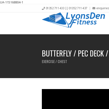
UA-115168804-1
01352 711 433 || 01352 711 437
enquirie
BUTTERFLY / PEC DECK /
EXERCISE / CHEST