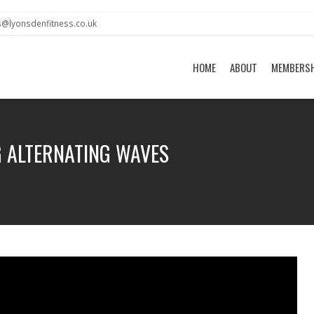
s@lyonsdenfitness.co.uk
HOME
ABOUT
MEMBERS
G ALTERNATING WAVES