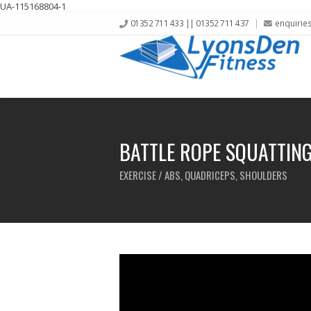
UA-115168804-1
01352 711 433 || 01352 711 437
enquirie
BATTLE ROPE SQUATTIN
EXERCISE / ABS, QUADRICEPS, SHOULDERS