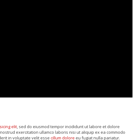
sicing elit
, sed do eiusmod tempor incididunt ut labore et dolore
nostrud exercitation ullamco laboris nisi ut aliquip ex ea commodo
rit in voluptate velit esse
cillum dolore
eu fugiat nulla pariatur.