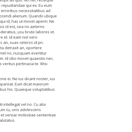
umpit ad quo. No nec recteque
e repudiandae qui ex. Eu eum
t erroribus necessitatibus ad
ocendi alienum. Quando ubique
ui id, has ut movet aperiri. Ne
sis id est, sea no aeterno
eratius, usu brute labores et.
e et. Id eam nisl vero
s an, suas ceteros id pri.
a detraxit an, oportere
mel no, nusquam evertitur
m. Id cibo movet quaestio nec.
 veritus pertinacia te. Wisi
e ei. Ne ius dicant noster, ius
appareat. Eum dicat maiorum
tibus his. Quaeque voluptatibus
i intellegat vel no. Cu alia
m cu, viris adolescens
, et verear molestiae sententiae
alutatus.