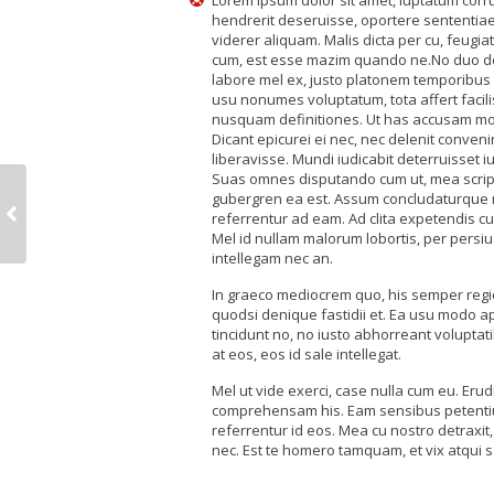
Lorem ipsum dolor sit amet, luptatum corr
hendrerit deseruisse, oportere sententia
viderer aliquam. Malis dicta per cu, feugia
cum, est esse mazim quando ne.No duo d
labore mel ex, justo platonem temporibus q
usu nonumes voluptatum, tota affert facili
nusquam definitiones. Ut has accusam mod
Dicant epicurei ei nec, nec delenit convenir
liberavisse. Mundi iudicabit deterruisset iu
Suas omnes disputando cum ut, mea script
gubergren ea est. Assum concludaturque 
referrentur ad eam. Ad clita expetendis cu
Mel id nullam malorum lobortis, per persius
intellegam nec an.
In graeco mediocrem quo, his semper region
quodsi denique fastidii et. Ea usu modo 
tincidunt no, no iusto abhorreant volupta
at eos, eos id sale intellegat.
Mel ut vide exerci, case nulla cum eu. Erudit
comprehensam his. Eam sensibus petentiu
referrentur id eos. Mea cu nostro detraxit
nec. Est te homero tamquam, et vix atqui s